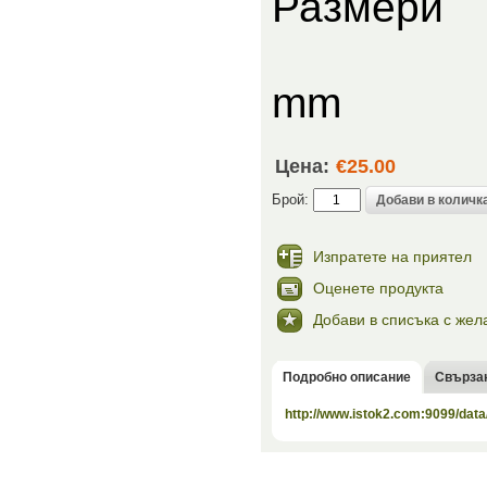
Ра
Ф45 х
mm
Цена:
€25.00
Брой:
Изпратете на приятел
Оценете продукта
Добави в списъка с жел
Подробно описание
Свърза
http://www.istok2.com:9099/data