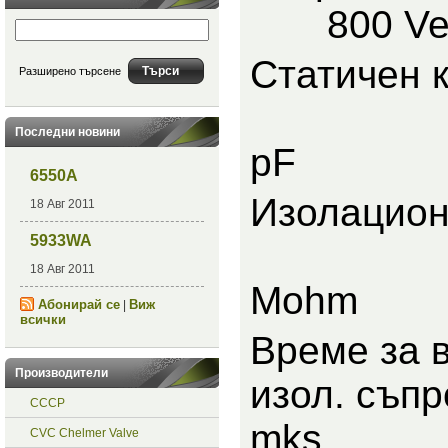
800 Vef
Статич
Разширено търсене
<
Последни новини
pF
6550A
Изолацио
18 Авг 2011
5933WA
>
18 Авг 2011
Mohm
Абонирай се
Виж
|
всички
Време за 
Производители
изол. съ
СССР
mks
CVC Chelmer Valve