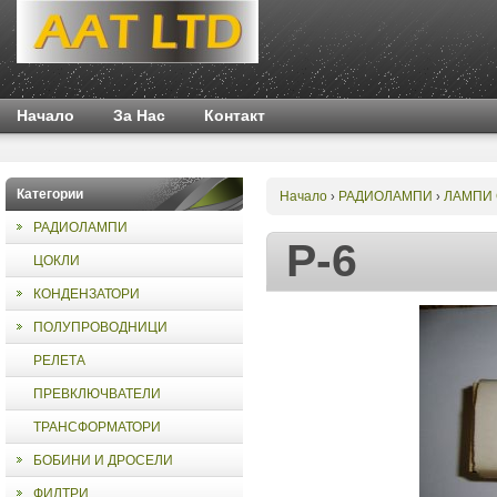
Начало
За Нас
Контакт
Категории
Начало
РАДИОЛАМПИ
ЛАМПИ
›
›
РАДИОЛАМПИ
Р-6
ЦОКЛИ
КОНДЕНЗАТОРИ
ПОЛУПРОВОДНИЦИ
РЕЛЕТА
ПРЕВКЛЮЧВАТЕЛИ
ТРАНСФОРМАТОРИ
БОБИНИ И ДРОСЕЛИ
ФИЛТРИ