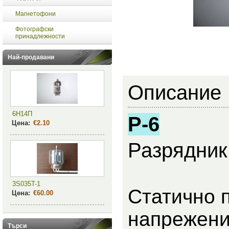
Магнетофони
Фотографски
принадлежности
Най-продавани
Описание
6Н14П
Р-6
Цена:
€2.10
Разрядник
3S035T-1
Статично 
Цена:
€60.00
нап
Търси