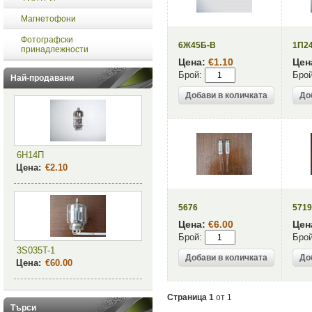
Магнетофони
Фотографски
6Ж45Б-В
1П2
принадлежности
Цена:
€1.10
Цен
Брой:
Брой
Най-продавани
6Н14П
Цена:
€2.10
5676
5719
Цена:
€6.00
Цен
Брой:
Брой
3S035T-1
Цена:
€60.00
Страница 1
от 1
Търси