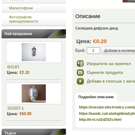
Магнетофони
Описание
Фотографски
принадлежности
Силициев дифузен диод.
Най-продавани
Цена:
€0.20
Брой:
Изпратете на приятел
6Н14П
Оценете продукта
Цена:
€2.10
Добави в списъка с жел
Подробно описание
https://russian-electronics.com
3S035T-1
https://eandc.ru/catalog/detail.
Цена:
€60.00
http://d-vt.ru/2d202v.html
Търси