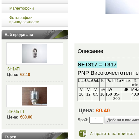
Магнетофони
Фотографски
принадлежности
Най-продавани
Описание
SFT317 = Т317
6Н14П
PNP Високочестотен ге
Цена:
€2.10
Ucb
Uce
Ueb
Ik
Pc
h21e
Fmax
f1
min
V
V
V
mA
mW
dB
MH
20
12
0.5
10
150
35-
40.0
200
Цена:
€0.40
3S035T-1
Цена:
€60.00
Брой:
Изпратете на приятел
Търси