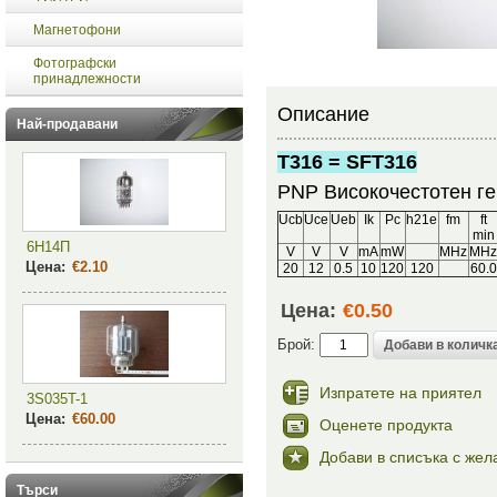
Магнетофони
Фотографски
принадлежности
Описание
Най-продавани
T316 = SFT316
PNP Високочестотен ге
Ucb
Uce
Ueb
Ik
Pc
h21e
fm
ft
min
6Н14П
V
V
V
mA
mW
MHz
MH
Цена:
€2.10
20
12
0.5
10
120
120
60.0
Цена:
€0.50
Брой:
Изпратете на приятел
3S035T-1
Цена:
€60.00
Оценете продукта
Добави в списъка с жел
Търси