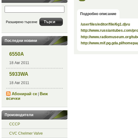
Подробно описание
Разширено търсене
/userfiles/editor/file/6g1.djvu
http://www.russiantubes.com/p
http://www.radiomuseum.org/tub
Последни новини
http://www.mif.pg.gda.pl/homepa
6550A
18 Авг 2011
5933WA
18 Авг 2011
Абонирай се
Виж
|
всички
Производители
СССР
CVC Chelmer Valve