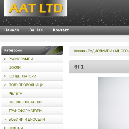
Начало
За Нас
Контакт
Категории
Начало
РАДИОЛАМПИ
МНОГО
›
›
РАДИОЛАМПИ
РАДИОЛАМПИ
›
6Г1
6Г1
ЦОКЛИ
КОНДЕНЗАТОРИ
ПОЛУПРОВОДНИЦИ
РЕЛЕТА
ПРЕВКЛЮЧВАТЕЛИ
ТРАНСФОРМАТОРИ
БОБИНИ И ДРОСЕЛИ
ФИЛТРИ