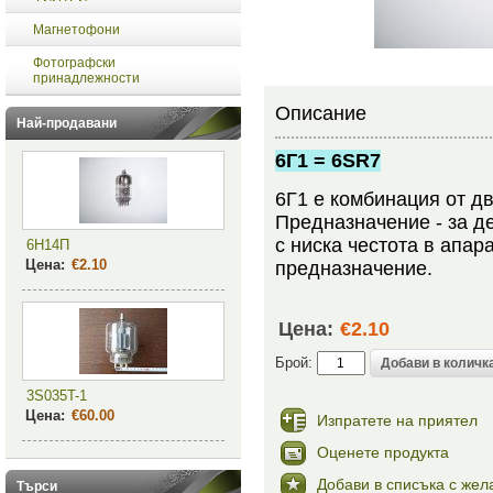
Магнетофони
Фотографски
принадлежности
Описание
Най-продавани
6Г1 = 6SR7
6Г1 е комбинация от дв
Предназначение - за д
с ниска честота в апар
6Н14П
Цена:
€2.10
предназначение.
Цена:
€2.10
Брой:
3S035T-1
Цена:
€60.00
Изпратете на приятел
Оценете продукта
Добави в списъка с жел
Търси