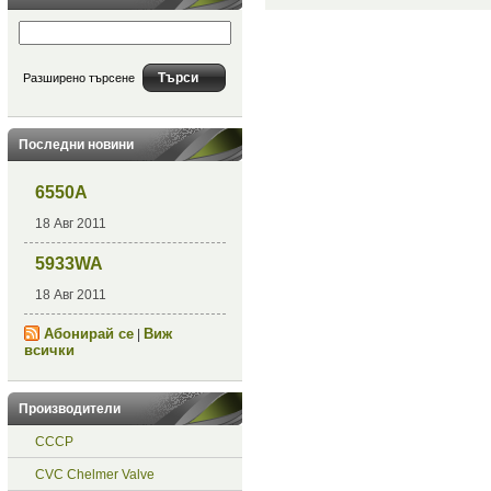
Разширено търсене
Последни новини
6550A
18 Авг 2011
5933WA
18 Авг 2011
Абонирай се
Виж
|
всички
Производители
СССР
CVC Chelmer Valve