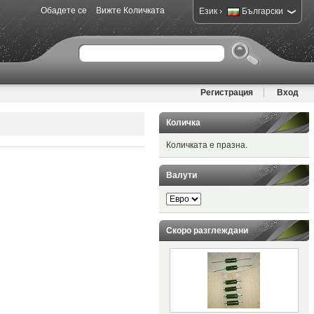
Обадете се
Вижте Количката
›
Език
Български
Регистрация
Вход
Количка
Количката е празна.
Валути
Скоро разглеждани