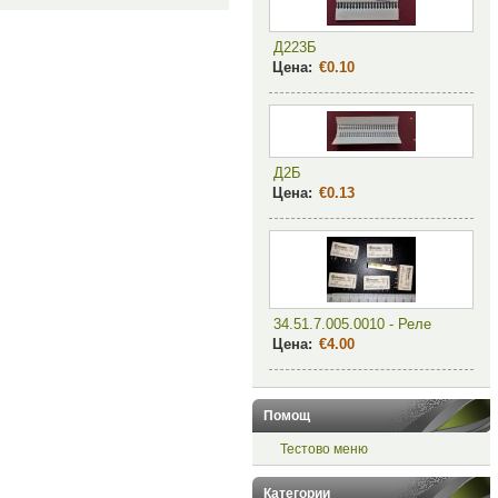
Д223Б
Цена:
€0.10
Д2Б
Цена:
€0.13
34.51.7.005.0010 - Реле
Цена:
€4.00
Помощ
Тестово меню
Категории