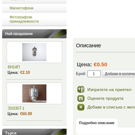
Магнетофони
Фотографски
принадлежности
Най-продавани
Описание
Цена:
€0.50
6Н14П
Цена:
€2.10
Брой:
Изпратете на приятел
Оценете продукта
Добави в списъка с же
3S035T-1
Цена:
€60.00
Подробно описание
Търси