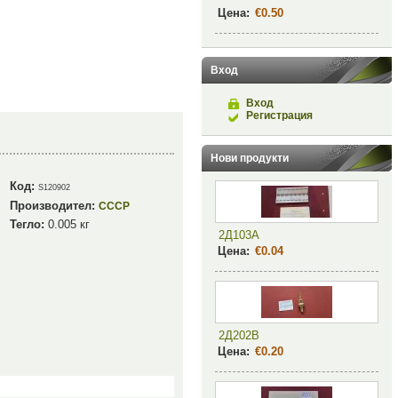
Цена:
€0.50
Вход
Вход
Регистрация
Нови продукти
Код:
S120902
Производител:
СССР
Тегло:
0.005
кг
2Д103А
Цена:
€0.04
2Д202В
Цена:
€0.20