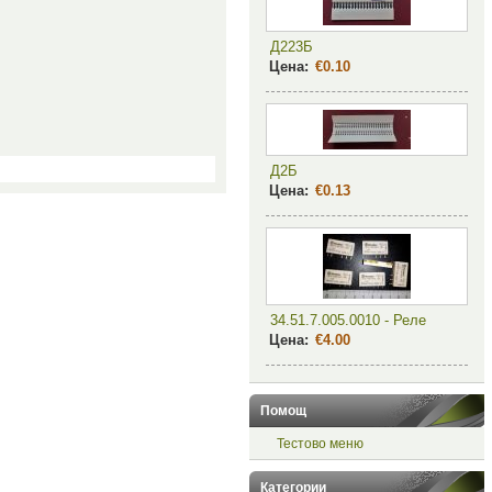
Д223Б
Цена:
€0.10
Д2Б
Цена:
€0.13
34.51.7.005.0010 - Реле
Цена:
€4.00
Помощ
Тестово меню
Категории