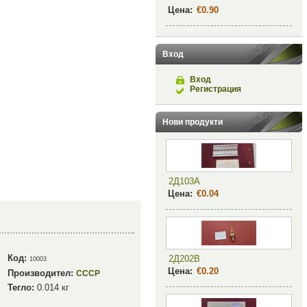
Цена:
€0.90
Вход
Вход
Регистрация
Нови продукти
2Д103А
Цена:
€0.04
Код:
2Д202В
10003
Цена:
€0.20
Производител:
СССР
Тегло:
0.014
кг