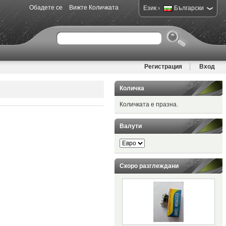
Обадете се
Вижте Количката
›
Език
Български
Регистрация
Вход
Количка
Количката е празна.
Валути
Скоро разглеждани