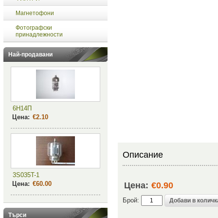
Магнетофони
Фотографски
принадлежности
Най-продавани
6Н14П
Цена:
€2.10
Описание
3S035T-1
Цена:
€60.00
Цена:
€0.90
Брой:
Търси