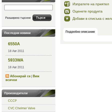
Изпратете на приятел
Оценете продукта
Разширено търсене
Добави в списъка с же
Подробно описание
Последни новини
6550A
18 Авг 2011
5933WA
18 Авг 2011
Абонирай се
Виж
|
всички
Производители
СССР
CVC Chelmer Valve