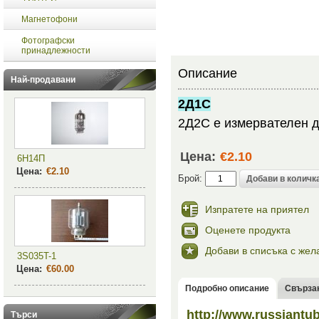
Магнетофони
Фотографски
принадлежности
Описание
Най-продавани
2Д1С
2Д2С е измервателен д
Цена:
€2.10
6Н14П
Цена:
€2.10
Брой:
Изпратете на приятел
Оценете продукта
Добави в списъка с жел
3S035T-1
Цена:
€60.00
Подробно описание
Свърза
http://www.russiant
Търси