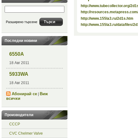
http://www.tubecollector.org/2d1
http://resources.metapress.co
http://www.155la3.ru/2d1s.htm
Разширено търсене
http://www.155la3.ru/datafiles/2
Последни новини
6550A
18 Авг 2011
5933WA
18 Авг 2011
Абонирай се
Виж
|
всички
Производители
СССР
CVC Chelmer Valve