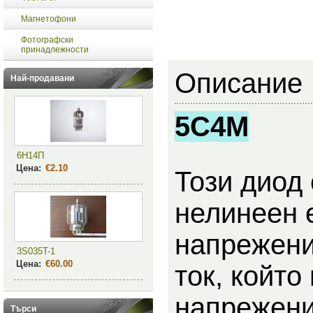
Магнетофони
Фотографски
принадлежности
Описание
Най-продавани
5С4М
6Н14П
Цена:
€2.10
Този диод 
нелинеен 
напрежени
3S035T-1
Цена:
€60.00
ток, койт
напрежение
Търси