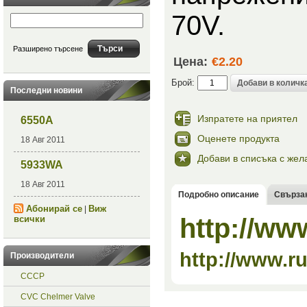
70V.
Разширено търсене
Цена:
€2.20
Брой:
Последни новини
Изпратете на приятел
6550A
Оценете продукта
18 Авг 2011
Добави в списъка с жел
5933WA
18 Авг 2011
Подробно описание
Свърза
Абонирай се
Виж
|
http://ww
всички
http://www.r
Производители
СССР
CVC Chelmer Valve