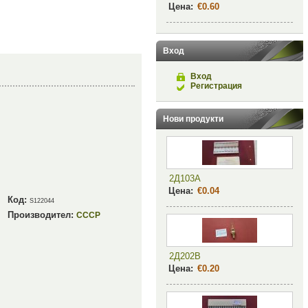
Цена:
€0.60
Вход
Вход
Регистрация
Нови продукти
2Д103А
Цена:
€0.04
Код:
S122044
Производител:
СССР
2Д202В
Цена:
€0.20