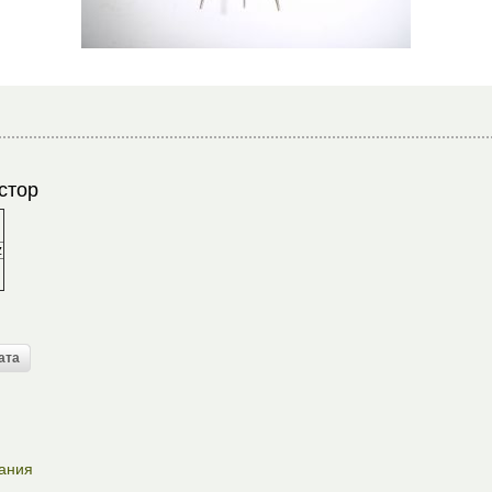
истор
z
лания