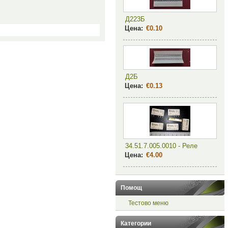
Д223Б
Цена:
€0.10
Д2Б
Цена:
€0.13
34.51.7.005.0010 - Реле
Цена:
€4.00
Помощ
Тестово меню
Категории