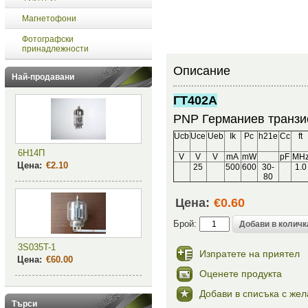
Магнетофони
Фотографски
принадлежности
Описание
Най-продавани
ГТ402А
PNP Германиев транз
Ucb
Uce
Ueb
Ik
Pc
h21e
Cc
ft
6Н14П
V
V
V
mA
mW
pF
MH
Цена:
€2.10
25
500
600
30-
1.0
80
Цена:
€0.60
Брой:
3S035T-1
Изпратете на приятел
Цена:
€60.00
Оценете продукта
Добави в списъка с же
Търси