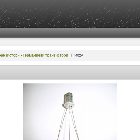
ранзистори
Германиеви транзистори
›
›
ГТ402А