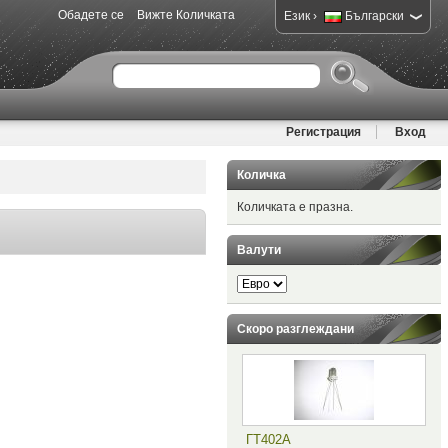
Обадете се
Вижте Количката
›
Език
Български
Регистрация
Вход
Количка
Количката е празна.
Валути
Скоро разглеждани
ГТ402А