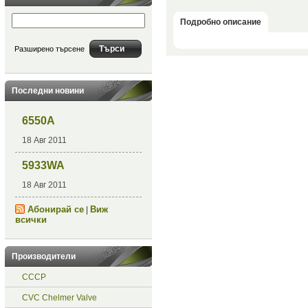
Подробно описание
Разширено търсене
Последни новини
6550A
18 Авг 2011
5933WA
18 Авг 2011
Абонирай се
Виж
|
всички
Производители
СССР
CVC Chelmer Valve