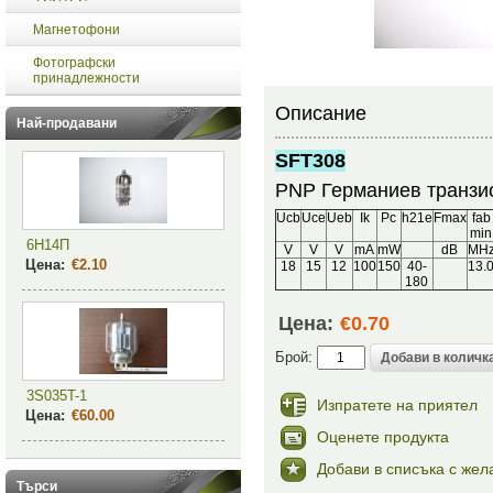
Магнетофони
Фотографски
принадлежности
Описание
Най-продавани
SFT308
PNP Германиев транзи
Ucb
Uce
Ueb
Ik
Pc
h21e
Fmax
fab
min
6Н14П
V
V
V
mA
mW
dB
MH
Цена:
€2.10
18
15
12
100
150
40-
13.
180
Цена:
€0.70
Брой:
3S035T-1
Изпратете на приятел
Цена:
€60.00
Оценете продукта
Добави в списъка с жел
Търси